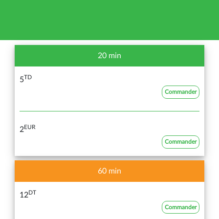
20 min
TD
5
Commander
EUR
2
Commander
60 min
DT
12
Commander