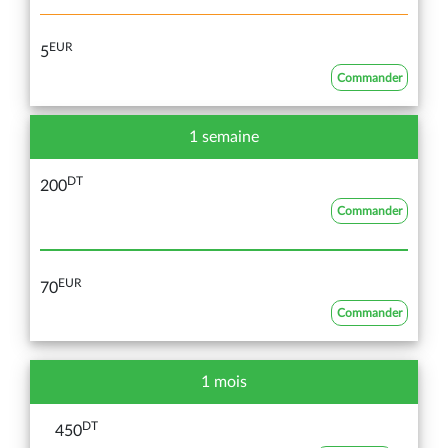
EUR
5
Commander
1 semaine
DT
200
Commander
EUR
70
Commander
1 mois
DT
450