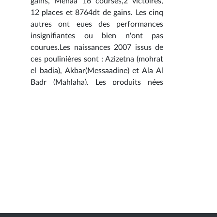
gains, Menaa 16 courses,2 victoires,
12 places et 8764dt de gains. Les cinq
autres ont eues des performances
insignifiantes ou bien n'ont pas
courues.Les naissances 2007 issus de
ces poulinières sont : Azizetna (mohrat
el badia), Akbar(Messaadine) et Ala Al
Badr (Mahlaha). Les produits nées
avant 2007 sont : Zahrat El Ouroud
(Mohrat El Badia) n'a pas courus,
Tarajjy Al Badr (Mohrat El Badia): 25
coures, 3 victoires et 12812dt de gains
; Zairana (Messaadine)et Zahou Al Badr
(Mahlaha)n'ont courues q'une seule
fois sans résultat positif. Vous
trouverer le tableau des produits
femelles de Manganello (click sur
"article" en bas de page).